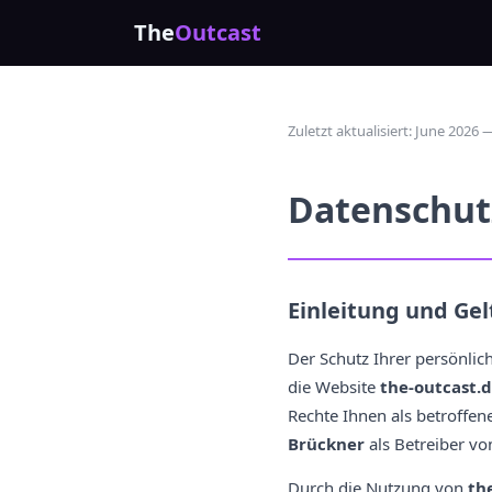
The
Outcast
Zuletzt aktualisiert: June 2026
Datenschutz
Einleitung und Ge
Der Schutz Ihrer persönliche
die Website
the-outcast.
Rechte Ihnen als betroffen
Brückner
als Betreiber vo
Durch die Nutzung von
th