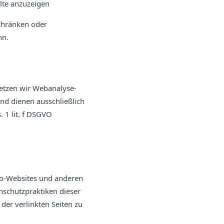
lte anzuzeigen
schränken oder
nn.
etzen wir Webanalyse-
nd dienen ausschließlich
. 1 lit. f DSGVO
no-Websites und anderen
nschutzpraktiken dieser
der verlinkten Seiten zu