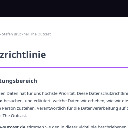
 — Stefan Brückner, The Outcast
richtlinie
ltungsbereich
n Daten hat für uns höchste Priorität. Diese Datenschutzrichtlinie 
de
besuchen, und erläutert, welche Daten wir erheben, wie wir d
e Person zustehen. Verantwortlich für die Datenverarbeitung auf 
n The Outcast.
e-outcast.de
stimmen Sie den in dieser Richtlinie beschriebenen 