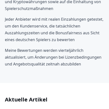
und Kryptowährungen sowie auf die Einhaltung von
Spielerschutzmaßnahmen
Jeder Anbieter wird mit realen Einzahlungen getestet,
um den Kundenservice, die tatsächlichen
Auszahlungszeiten und die Bonusfairness aus Sicht
eines deutschen Spielers zu bewerten
Meine Bewertungen werden vierteljährlich
aktualisiert, um Änderungen bei Lizenzbedingungen
und Angebotsqualität zeitnah abzubilden
Aktuelle Artikel