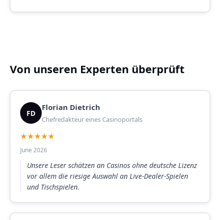
Von unseren Experten überprüft
Florian Dietrich
FD
Chefredakteur eines Casinoportals
★★★★★
June 2026
Unsere Leser schätzen an Casinos ohne deutsche Lizenz
vor allem die riesige Auswahl an Live-Dealer-Spielen
und Tischspielen.