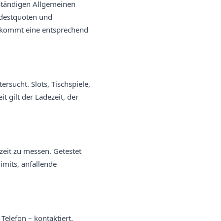
lständigen Allgemeinen
ndestquoten und
bekommt eine entsprechend
ersucht. Slots, Tischspiele,
 gilt der Ladezeit, der
zeit zu messen. Getestet
mits, anfallende
Telefon – kontaktiert.