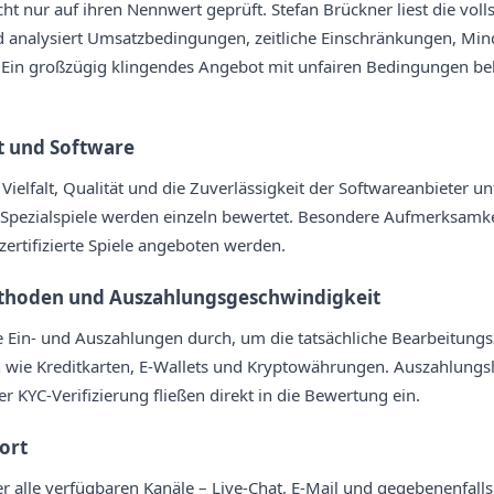
t nur auf ihren Nennwert geprüft. Stefan Brückner liest die vol
 analysiert Umsatzbedingungen, zeitliche Einschränkungen, Mi
l. Ein großzügig klingendes Angebot mit unfairen Bedingungen 
ot und Software
Vielfalt, Qualität und die Zuverlässigkeit der Softwareanbieter unt
pezialspiele werden einzeln bewertet. Besondere Aufmerksamkeit
zertifizierte Spiele angeboten werden.
ethoden und Auszahlungsgeschwindigkeit
e Ein- und Auszahlungen durch, um die tatsächliche Bearbeitungs
ie Kreditkarten, E-Wallets und Kryptowährungen. Auszahlungsli
 KYC-Verifizierung fließen direkt in die Bewertung ein.
ort
 alle verfügbaren Kanäle – Live-Chat, E-Mail und gegebenenfalls 