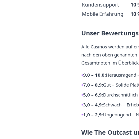
Kundensupport
10 
Mobile Erfahrung
10 
Unser Bewertung
Alle Casinos werden auf ei
nach den oben genannten 
Gesamtnoten im Überblick
9,0 – 10,0:
Herausragend –
7,0 – 8,9:
Gut – Solide Pla
5,0 – 6,9:
Durchschnittlich
3,0 – 4,9:
Schwach – Erheb
1,0 – 2,9:
Ungenügend – Ni
Wie The Outcast u