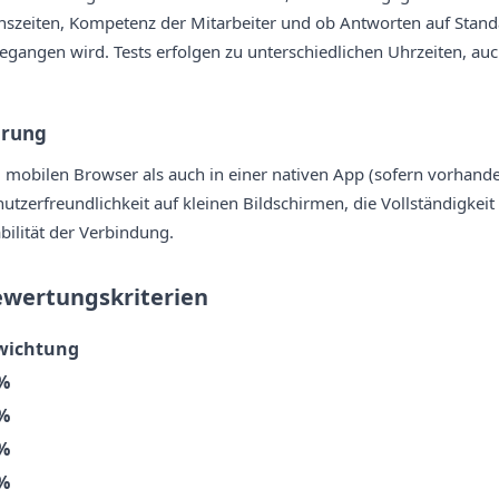
szeiten, Kompetenz der Mitarbeiter und ob Antworten auf Stand
egangen wird. Tests erfolgen zu unterschiedlichen Uhrzeiten, au
hrung
mobilen Browser als auch in einer nativen App (sofern vorhande
utzerfreundlichkeit auf kleinen Bildschirmen, die Vollständigkeit
bilität der Verbindung.
ewertungskriterien
wichtung
%
%
%
%