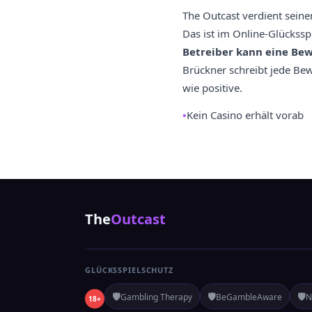
The Outcast verdient seine
Das ist im Online-Glückssp
Betreiber kann eine Bew
Brückner schreibt jede Be
wie positive.
Kein Casino erhält vorab
The
Outcast
GLÜCKSSPIELSCHUTZ
🛡️
🛡️
🛡️
Gambling Therapy
BeGambleAware
N
18+