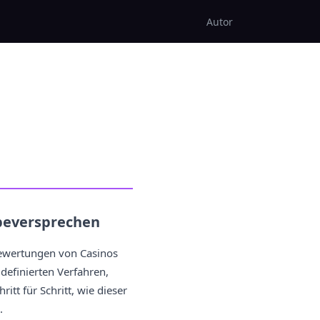
Autor
rbeversprechen
Bewertungen von Casinos
definierten Verfahren,
itt für Schritt, wie dieser
.