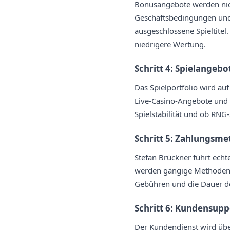
Bonusangebote werden nich
Geschäftsbedingungen und
ausgeschlossene Spieltite
niedrigere Wertung.
Schritt 4: Spielangeb
Das Spielportfolio wird auf 
Live-Casino-Angebote und S
Spielstabilität und ob RNG-
Schritt 5: Zahlungsm
Stefan Brückner führt echt
werden gängige Methoden w
Gebühren und die Dauer der
Schritt 6: Kundensupp
Der Kundendienst wird über