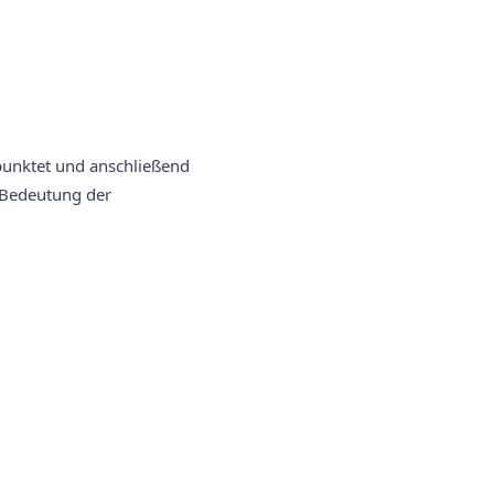
punktet und anschließend
 Bedeutung der